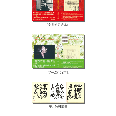
『安井浩司読本Ⅰ』
『安井浩司読本Ⅱ』
安井浩司墨書