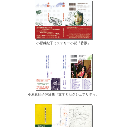
小原眞紀子ミステリー小説『香獣』
小原眞紀子評論集『文学とセクシュアリティ』