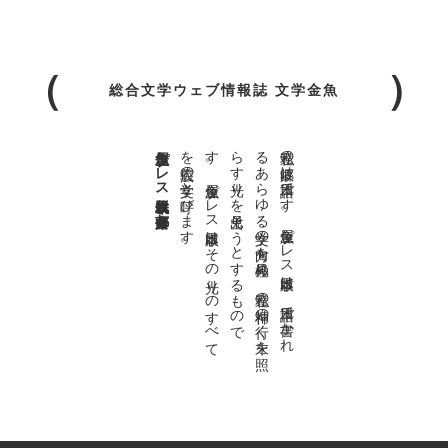
総合文学ウェブ情報誌 文学金魚
金魚屋プレス日本版代表 齋藤都
。
私達の
故郷は
日本語で
す
。
金魚屋プ
レ
ス
日本版は
、
日本語で
書か
れ
る
あ
ら
ゆ
る
文学の
方向を
見極め
、
私達の
精神の
行く
末を
照
ら
す
光り
を
見出そ
う
と
す
る
も
の
で
す
。
金魚屋プ
レ
ス
日本版は
そ
の
光り
の
す
べ
て
を
広義の
文学と
呼び
ま
す