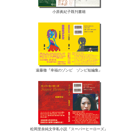
小原眞紀子既刊書籍
遠藤徹『幸福のゾンビ ゾンビ短編集』
松岡里奈純文学私小説『スーパーヒーローズ』