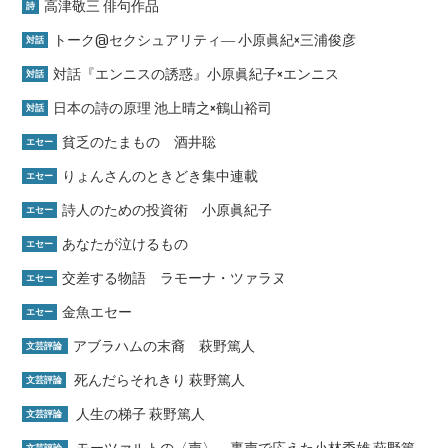
高津敬三 俳句作品
詩
トーク@セクシュアリティ― 小原眞紀×三浦俊彦
対話
対話『エンニスの誘惑』小原眞紀子×エンニス
対話
日本の詩の原理 池上晴之×鶴山裕司
対話
貧乏のたまもの 酒井聡
エセー
りょんさんのときどき集中連載
エセー
詩人のための投資術 小原眞紀子
エセー
あなたが泣けるもの
エセー
交差する物語 ラモーナ・ツァラヌ
エセー
金魚エセー
エセー
アブラハムの末裔 萩野篤人
文芸評論
死んだらそれきり 萩野篤人
文芸評論
人生の梯子 萩野篤人
文芸評論