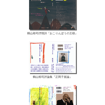
鶴山裕司抒情詩『おこりんぼうの王様』
鶴山裕司評論集『正岡子規論』