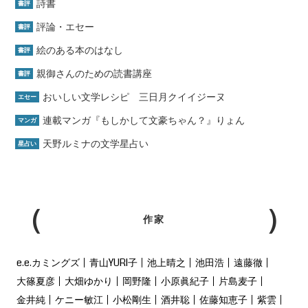
詩書
書評
評論・エセー
書評
絵のある本のはなし
書評
親御さんのための読書講座
書評
おいしい文学レシピ 三日月クイイジーヌ
エセー
連載マンガ『もしかして文豪ちゃん？』りょん
マンガ
天野ルミナの文学星占い
星占い
作家
e.e.カミングズ
青山YURI子
池上晴之
池田浩
遠藤徹
大篠夏彦
大畑ゆかり
岡野隆
小原眞紀子
片島麦子
金井純
ケニー敏江
小松剛生
酒井聡
佐藤知恵子
紫雲