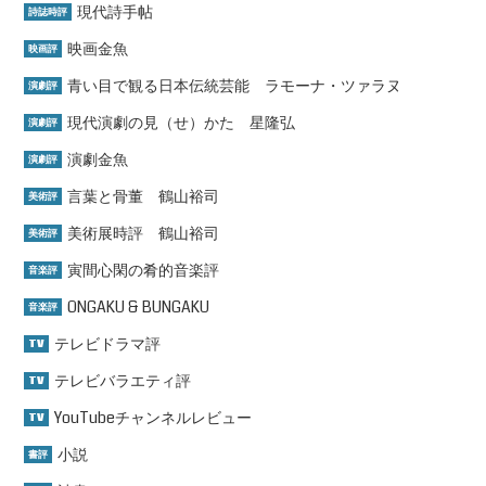
現代詩手帖
詩誌時評
映画金魚
映画評
青い目で観る日本伝統芸能 ラモーナ・ツァラヌ
演劇評
現代演劇の見（せ）かた 星隆弘
演劇評
演劇金魚
演劇評
言葉と骨董 鶴山裕司
美術評
美術展時評 鶴山裕司
美術評
寅間心閑の肴的音楽評
音楽評
ONGAKU & BUNGAKU
音楽評
テレビドラマ評
TV
テレビバラエティ評
TV
YouTubeチャンネルレビュー
TV
小説
書評