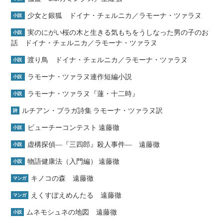
少女と銀狐 ドイナ・チェルニカ／ラモーナ・ツァラヌ
小説
実のにがい桜の木と生きる気もちをうしなった男の子のお
小説
話 ドイナ・チェルニカ／ラモーナ・ツァラヌ
渡り鳥 ドイナ・チェルニカ／ラモーナ・ツァラヌ
小説
ラモーナ・ツァラヌ連作短編小説
小説
ラモーナ・ツァラヌ『蓮・十二時』
小説
ルチアン・ブラガ詩集 ラモーナ・ツァラヌ訳
詩
ビューチーコンテスト 遠藤徹
小説
虚構探偵―『三四郎』殺人事件― 遠藤徹
小説
物語健康法（入門編） 遠藤徹
小説
キノコの森 遠藤徹
マンガ
えくすぽえめんたる 遠藤徹
マンガ
ムネモシュネの地図 遠藤徹
小説