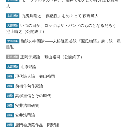
モーツァルトの〈声〉、裏声で応えた小林秀雄 萩野篤
文芸評論
人
九鬼周造と「偶然性」をめぐって 萩野篤人
文芸評論
いつの日か、ロックはザ・バンドのものとなるだろう
文芸評論
池上晴之（公開終了）
翻訳の中間溝――末松謙澄英訳『源氏物語』戻し訳 星
文芸評論
隆弘
正岡子規論 鶴山裕司（公開終了）
文芸評論
辻原登論
文芸評論
現代詩人論 鶴山裕司
詩論
前衛俳句作家論
詩論
高柳重信とその時代
詩論
安井浩司研究
詩論
安井浩司論
詩論
唐門会所蔵作品 岡野隆
詩論