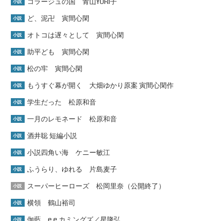
コラージュの国 青山YURI子
小説
ど、泥卍 寅間心閑
小説
オトコは遅々として 寅間心閑
小説
助平ども 寅間心閑
小説
松の牢 寅間心閑
小説
もうすぐ幕が開く 大畑ゆかり原案 寅間心閑作
小説
学生だった 松原和音
小説
一月のレモネード 松原和音
小説
酒井聡 短編小説
小説
小説四角い海 ケニー敏江
小説
ふうらり、ゆれる 片島麦子
小説
スーパーヒーローズ 松岡里奈（公開終了）
小説
横領 鶴山裕司
小説
伽藍 e.e.カミングズ／星隆弘
小説