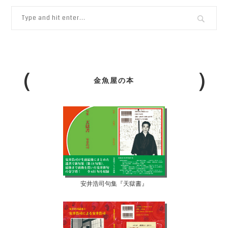
金魚屋の本
安井浩司句集『天獄書』