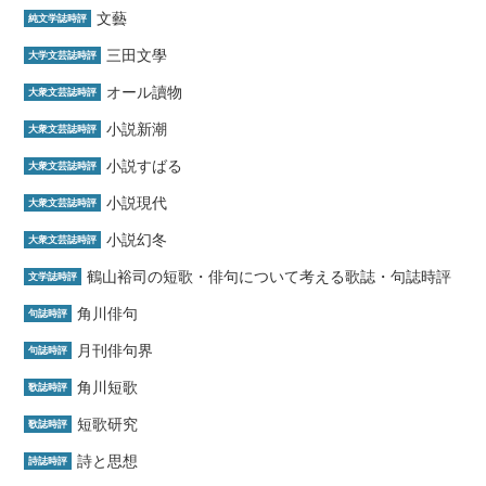
文藝
純文学誌時評
三田文學
大学文芸誌時評
オール讀物
大衆文芸誌時評
小説新潮
大衆文芸誌時評
小説すばる
大衆文芸誌時評
小説現代
大衆文芸誌時評
小説幻冬
大衆文芸誌時評
鶴山裕司の短歌・俳句について考える歌誌・句誌時評
文学誌時評
角川俳句
句誌時評
月刊俳句界
句誌時評
角川短歌
歌誌時評
短歌研究
歌誌時評
詩と思想
詩誌時評