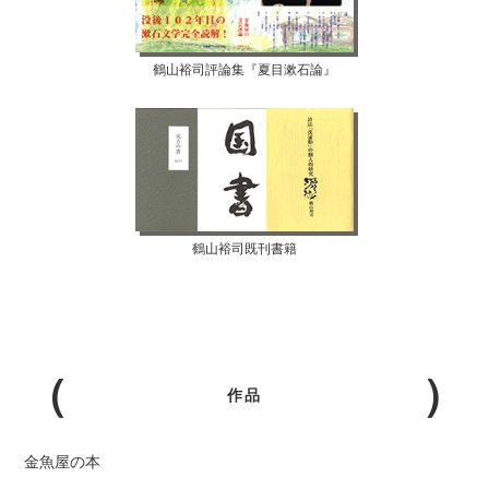
鶴山裕司評論集『夏目漱石論』
鶴山裕司既刊書籍
作品
金魚屋の本