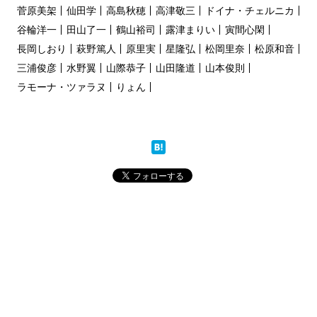
菅原美架
仙田学
高島秋穂
高津敬三
ドイナ・チェルニカ
谷輪洋一
田山了一
鶴山裕司
露津まりい
寅間心閑
長岡しおり
萩野篤人
原里実
星隆弘
松岡里奈
松原和音
三浦俊彦
水野翼
山際恭子
山田隆道
山本俊則
ラモーナ・ツァラヌ
りょん