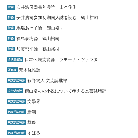
安井浩司墨書句漫読 山本俊則
詩論
安井浩司参加初期同人誌を読む 鶴山裕司
詩論
馬場あき子論 鶴山裕司
詩論
福島泰樹論 鶴山裕司
詩論
加藤郁乎論 鶴山裕司
詩論
日本伝統芸能論 ラモーナ・ツァラヌ
古典芸能論
荒木経惟論
写真論
萩野篤人 文芸誌批評
純文学誌時評
鶴山裕司の小説について考える文芸誌時評
文学誌時評
文學界
純文学誌時評
新潮
純文学誌時評
群像
純文学誌時評
すばる
純文学誌時評