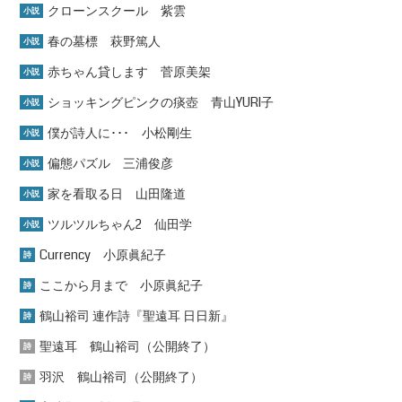
クローンスクール 紫雲
小説
春の墓標 萩野篤人
小説
赤ちゃん貸します 菅原美架
小説
ショッキングピンクの痰壺 青山YURI子
小説
僕が詩人に･･･ 小松剛生
小説
偏態パズル 三浦俊彦
小説
家を看取る日 山田隆道
小説
ツルツルちゃん2 仙田学
小説
Currency 小原眞紀子
詩
ここから月まで 小原眞紀子
詩
鶴山裕司 連作詩『聖遠耳 日日新』
詩
聖遠耳 鶴山裕司（公開終了）
詩
羽沢 鶴山裕司（公開終了）
詩