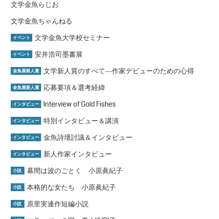
文学金魚らじお
文学金魚ちゃんねる
文学金魚大学校セミナー
イベント
安井浩司墨書展
イベント
文学新人賞のすべて―作家デビューのための心得
金魚屋新人賞
応募要項＆選考経緯
金魚屋新人賞
Interview of Gold Fishes
インタビュー
特別インタビュー＆講演
インタビュー
金魚詩壇討議＆インタビュー
インタビュー
新人作家インタビュー
インタビュー
幕間は波のごとく 小原眞紀子
小説
本格的な女たち 小原眞紀子
小説
原里実連作短編小説
小説