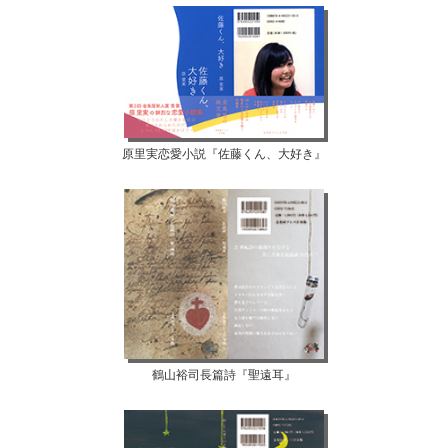
原里実恋愛小説『佐藤くん、大好き』
鶴山裕司長篇詩『聖遠耳』