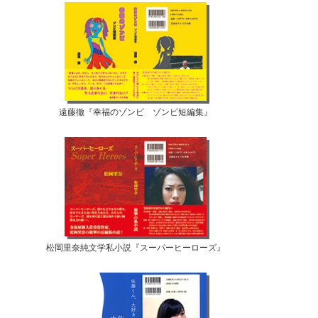
遠藤徹『幸福のゾンビ ゾンビ短編集』
松岡里奈純文学私小説『スーパーヒーローズ』