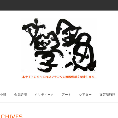
小説
金魚詩壇
クリティーク
アート
シアター
文芸誌時評
CHIVES