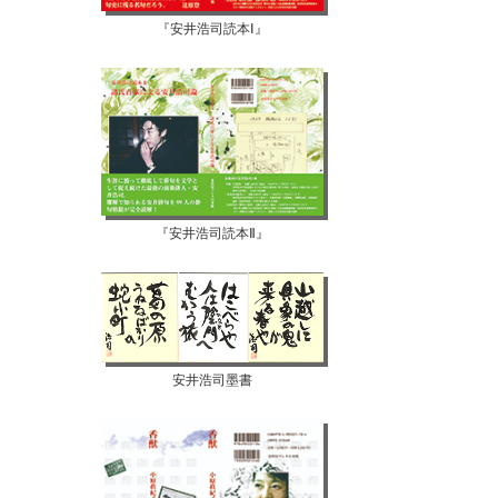
『安井浩司読本Ⅰ』
『安井浩司読本Ⅱ』
安井浩司墨書