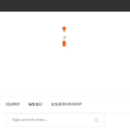
総合文学ウェブ情報誌 文学金魚
詩誌時評
編集後記
金魚屋 BOOK SHOP