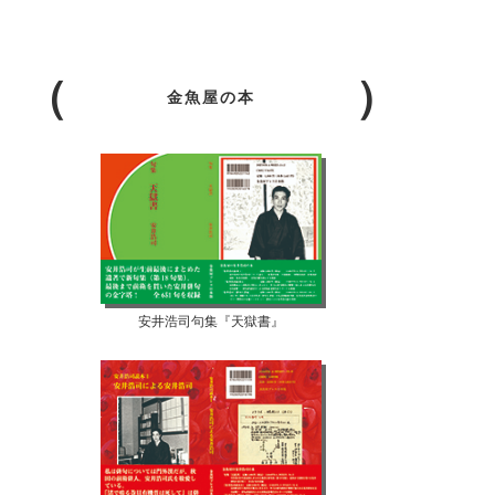
金魚屋の本
安井浩司句集『天獄書』