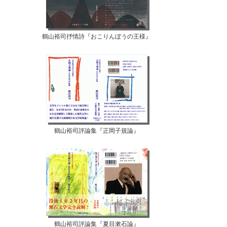
鶴山裕司抒情詩『おこりんぼうの王様』
鶴山裕司評論集『正岡子規論』
鶴山裕司評論集『夏目漱石論』