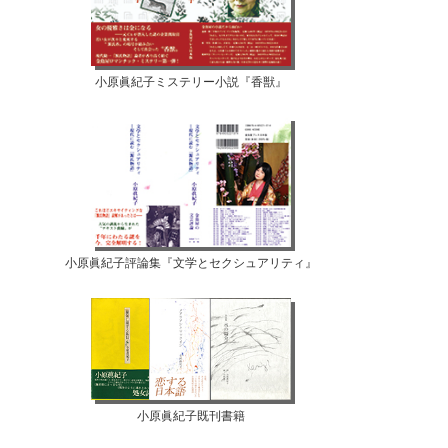
小原眞紀子ミステリー小説『香獣』
小原眞紀子評論集『文学とセクシュアリティ』
小原眞紀子既刊書籍