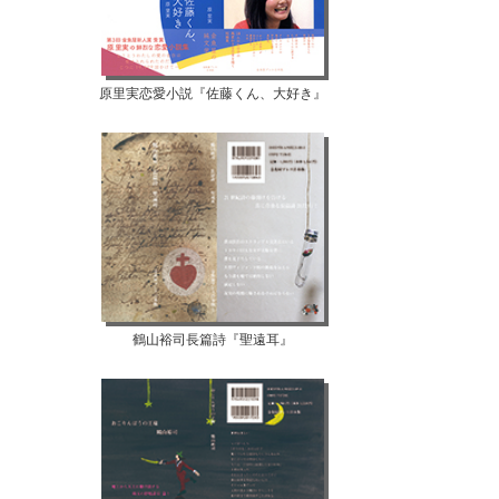
原里実恋愛小説『佐藤くん、大好き』
鶴山裕司長篇詩『聖遠耳』