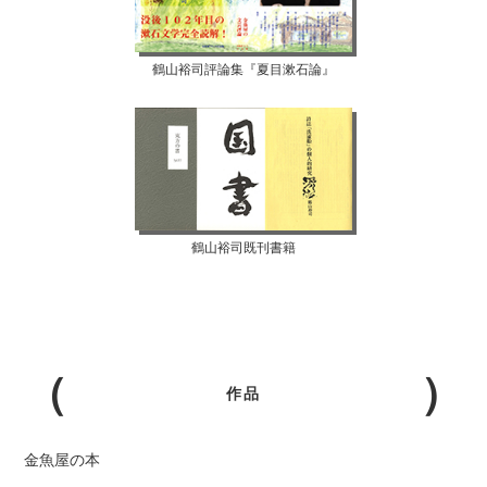
鶴山裕司評論集『夏目漱石論』
鶴山裕司既刊書籍
作品
金魚屋の本