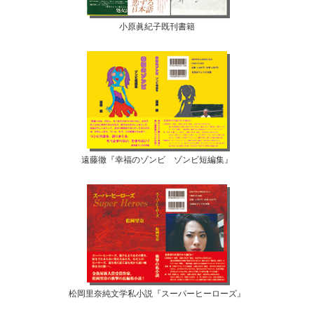
小原眞紀子既刊書籍
遠藤徹『幸福のゾンビ ゾンビ短編集』
松岡里奈純文学私小説『スーパーヒーローズ』