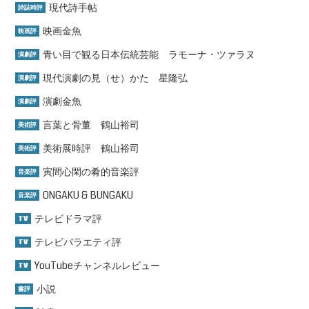
現代詩手帖
詩誌時評
映画金魚
映画評
青い目で観る日本伝統芸能 ラモーナ・ツァラヌ
演劇評
現代演劇の見（せ）かた 星隆弘
演劇評
演劇金魚
演劇評
言葉と骨董 鶴山裕司
美術評
美術展時評 鶴山裕司
美術評
寅間心閑の肴的音楽評
音楽評
ONGAKU & BUNGAKU
音楽評
テレビドラマ評
TV
テレビバラエティ評
TV
YouTubeチャンネルレビュー
TV
小説
書評