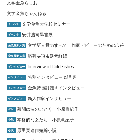
文学金魚らじお
文学金魚ちゃんねる
文学金魚大学校セミナー
イベント
安井浩司墨書展
イベント
文学新人賞のすべて―作家デビューのための心得
金魚屋新人賞
応募要項＆選考経緯
金魚屋新人賞
Interview of Gold Fishes
インタビュー
特別インタビュー＆講演
インタビュー
金魚詩壇討議＆インタビュー
インタビュー
新人作家インタビュー
インタビュー
幕間は波のごとく 小原眞紀子
小説
本格的な女たち 小原眞紀子
小説
原里実連作短編小説
小説