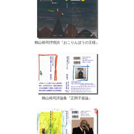
鶴山裕司抒情詩『おこりんぼうの王様』
鶴山裕司評論集『正岡子規論』