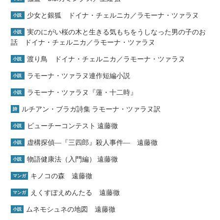
少女と銀狐 ドイナ・チェルニカ／ラモーナ・ツァラヌ
小説
実のにがい桜の木と生きる気もちをうしなった男の子のお
小説
話 ドイナ・チェルニカ／ラモーナ・ツァラヌ
渡り鳥 ドイナ・チェルニカ／ラモーナ・ツァラヌ
小説
ラモーナ・ツァラヌ連作短編小説
小説
ラモーナ・ツァラヌ『蓮・十二時』
小説
ルチアン・ブラガ詩集 ラモーナ・ツァラヌ訳
詩
ビューチーコンテスト 遠藤徹
小説
虚構探偵―『三四郎』殺人事件― 遠藤徹
小説
物語健康法（入門編） 遠藤徹
小説
キノコの森 遠藤徹
マンガ
えくすぽえめんたる 遠藤徹
マンガ
ムネモシュネの地図 遠藤徹
小説