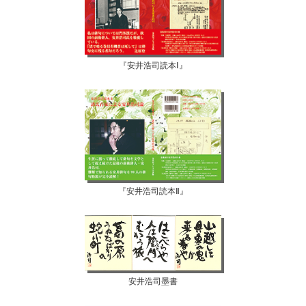
『安井浩司読本Ⅰ』
『安井浩司読本Ⅱ』
安井浩司墨書