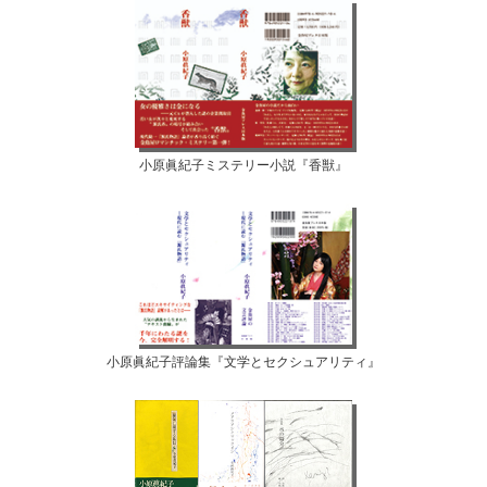
小原眞紀子ミステリー小説『香獣』
小原眞紀子評論集『文学とセクシュアリティ』