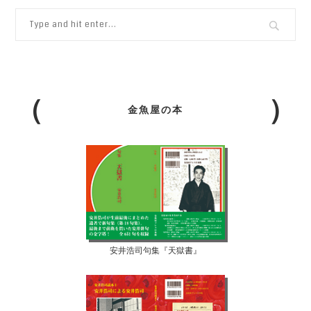
金魚屋の本
安井浩司句集『天獄書』