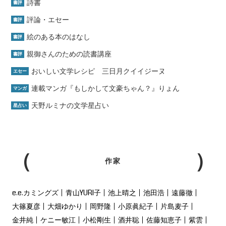
詩書
書評
評論・エセー
書評
絵のある本のはなし
書評
親御さんのための読書講座
書評
おいしい文学レシピ 三日月クイイジーヌ
エセー
連載マンガ『もしかして文豪ちゃん？』りょん
マンガ
天野ルミナの文学星占い
星占い
作家
e.e.カミングズ
青山YURI子
池上晴之
池田浩
遠藤徹
大篠夏彦
大畑ゆかり
岡野隆
小原眞紀子
片島麦子
金井純
ケニー敏江
小松剛生
酒井聡
佐藤知恵子
紫雲