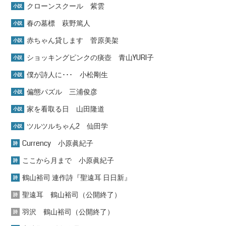
クローンスクール 紫雲
小説
春の墓標 萩野篤人
小説
赤ちゃん貸します 菅原美架
小説
ショッキングピンクの痰壺 青山YURI子
小説
僕が詩人に･･･ 小松剛生
小説
偏態パズル 三浦俊彦
小説
家を看取る日 山田隆道
小説
ツルツルちゃん2 仙田学
小説
Currency 小原眞紀子
詩
ここから月まで 小原眞紀子
詩
鶴山裕司 連作詩『聖遠耳 日日新』
詩
聖遠耳 鶴山裕司（公開終了）
詩
羽沢 鶴山裕司（公開終了）
詩