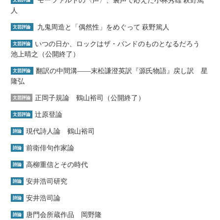
モーツァルトの〈声〉、裏声で応えた小林秀雄 萩野篤
文芸評論
人
九鬼周造と「偶然性」をめぐって 萩野篤人
文芸評論
いつの日か、ロックはザ・バンドのものとなるだろう
文芸評論
池上晴之（公開終了）
翻訳の中間溝――末松謙澄英訳『源氏物語』戻し訳 星
文芸評論
隆弘
正岡子規論 鶴山裕司（公開終了）
文芸評論
辻原登論
文芸評論
現代詩人論 鶴山裕司
詩論
前衛俳句作家論
詩論
高柳重信とその時代
詩論
安井浩司研究
詩論
安井浩司論
詩論
唐門会所蔵作品 岡野隆
詩論