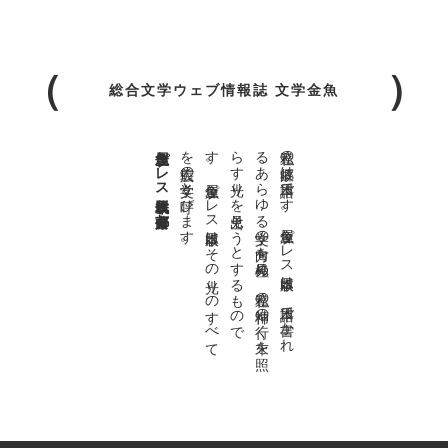
総合文学ウェブ情報誌 文学金魚
金魚屋プレス日本版代表 齋藤都
。
私達の
故郷は
日本語で
す
。
金魚屋プ
レ
ス
日本版は
、
日本語で
書か
れ
る
あ
ら
ゆ
る
文学の
方向を
見極め
、
私達の
精神の
行く
末を
照
ら
す
光り
を
見出そ
う
と
す
る
も
の
で
す
。
金魚屋プ
レ
ス
日本版は
そ
の
光り
の
す
べ
て
を
広義の
文学と
呼び
ま
す