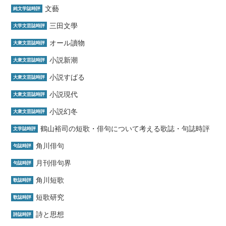
文藝
純文学誌時評
三田文學
大学文芸誌時評
オール讀物
大衆文芸誌時評
小説新潮
大衆文芸誌時評
小説すばる
大衆文芸誌時評
小説現代
大衆文芸誌時評
小説幻冬
大衆文芸誌時評
鶴山裕司の短歌・俳句について考える歌誌・句誌時評
文学誌時評
角川俳句
句誌時評
月刊俳句界
句誌時評
角川短歌
歌誌時評
短歌研究
歌誌時評
詩と思想
詩誌時評