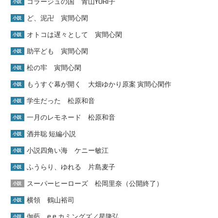
コラージュの国 青山YURI子
小説
ど、泥卍 寅間心閑
小説
オトコは遅々として 寅間心閑
小説
助平ども 寅間心閑
小説
松の牢 寅間心閑
小説
もうすぐ幕が開く 大畑ゆかり原案 寅間心閑作
小説
学生だった 松原和音
小説
一月のレモネード 松原和音
小説
酒井聡 短編小説
小説
小説四角い海 ケニー敏江
小説
ふうらり、ゆれる 片島麦子
小説
スーパーヒーローズ 松岡里奈（公開終了）
小説
横領 鶴山裕司
小説
伽藍 e.e.カミングズ／星隆弘
小説