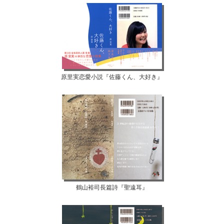
原里実恋愛小説『佐藤くん、大好き』
鶴山裕司長篇詩『聖遠耳』