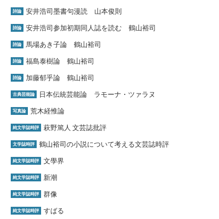
安井浩司墨書句漫読 山本俊則
詩論
安井浩司参加初期同人誌を読む 鶴山裕司
詩論
馬場あき子論 鶴山裕司
詩論
福島泰樹論 鶴山裕司
詩論
加藤郁乎論 鶴山裕司
詩論
日本伝統芸能論 ラモーナ・ツァラヌ
古典芸能論
荒木経惟論
写真論
萩野篤人 文芸誌批評
純文学誌時評
鶴山裕司の小説について考える文芸誌時評
文学誌時評
文學界
純文学誌時評
新潮
純文学誌時評
群像
純文学誌時評
すばる
純文学誌時評