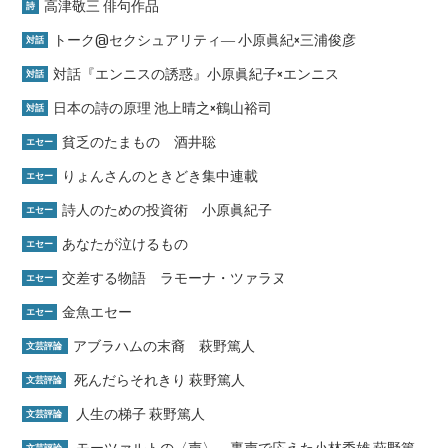
高津敬三 俳句作品
詩
トーク@セクシュアリティ― 小原眞紀×三浦俊彦
対話
対話『エンニスの誘惑』小原眞紀子×エンニス
対話
日本の詩の原理 池上晴之×鶴山裕司
対話
貧乏のたまもの 酒井聡
エセー
りょんさんのときどき集中連載
エセー
詩人のための投資術 小原眞紀子
エセー
あなたが泣けるもの
エセー
交差する物語 ラモーナ・ツァラヌ
エセー
金魚エセー
エセー
アブラハムの末裔 萩野篤人
文芸評論
死んだらそれきり 萩野篤人
文芸評論
人生の梯子 萩野篤人
文芸評論