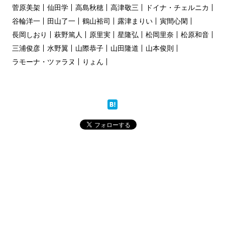
菅原美架
仙田学
高島秋穂
高津敬三
ドイナ・チェルニカ
谷輪洋一
田山了一
鶴山裕司
露津まりい
寅間心閑
長岡しおり
萩野篤人
原里実
星隆弘
松岡里奈
松原和音
三浦俊彦
水野翼
山際恭子
山田隆道
山本俊則
ラモーナ・ツァラヌ
りょん