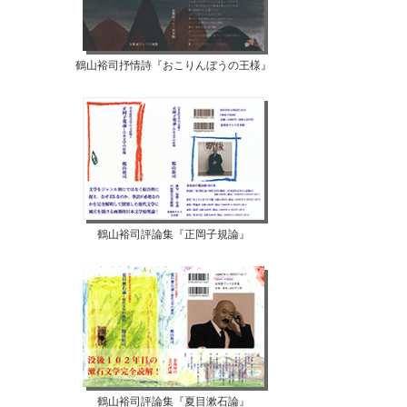
鶴山裕司抒情詩『おこりんぼうの王様』
鶴山裕司評論集『正岡子規論』
鶴山裕司評論集『夏目漱石論』