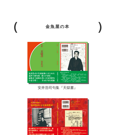
金魚屋の本
安井浩司句集『天獄書』