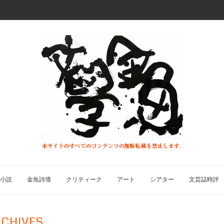
小説
金魚詩壇
クリティーク
アート
シアター
文芸誌時評
CHIVES