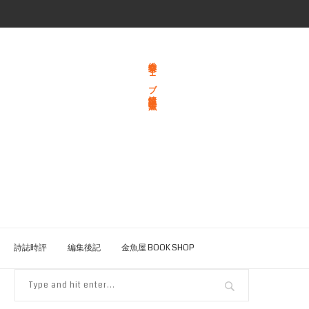
総合文学ウェブ情報誌 文学金魚
詩誌時評
編集後記
金魚屋 BOOK SHOP