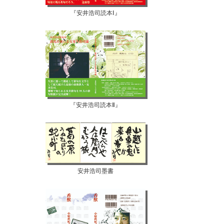
『安井浩司読本Ⅰ』
『安井浩司読本Ⅱ』
安井浩司墨書