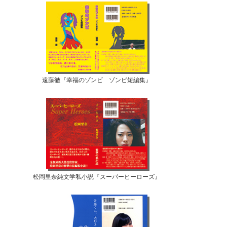
遠藤徹『幸福のゾンビ ゾンビ短編集』
松岡里奈純文学私小説『スーパーヒーローズ』