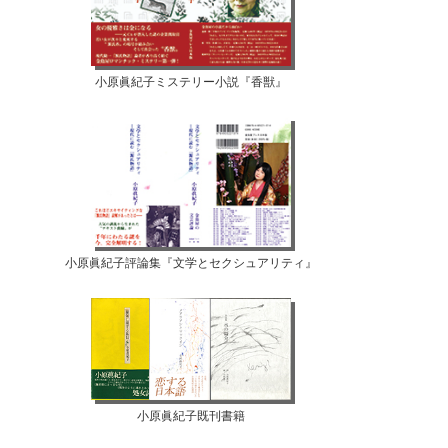
小原眞紀子ミステリー小説『香獣』
小原眞紀子評論集『文学とセクシュアリティ』
小原眞紀子既刊書籍