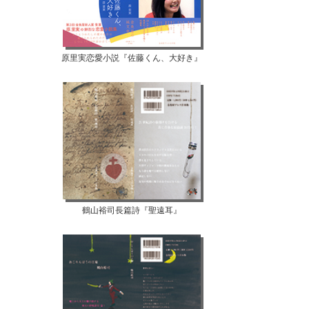
原里実恋愛小説『佐藤くん、大好き』
鶴山裕司長篇詩『聖遠耳』