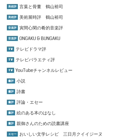
言葉と骨董 鶴山裕司
美術評
美術展時評 鶴山裕司
美術評
寅間心閑の肴的音楽評
音楽評
ONGAKU & BUNGAKU
音楽評
テレビドラマ評
TV
テレビバラエティ評
TV
YouTubeチャンネルレビュー
TV
小説
書評
詩書
書評
評論・エセー
書評
絵のある本のはなし
書評
親御さんのための読書講座
書評
おいしい文学レシピ 三日月クイイジーヌ
エセー