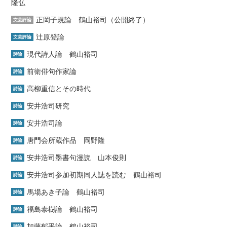
隆弘
正岡子規論 鶴山裕司（公開終了）
文芸評論
辻原登論
文芸評論
現代詩人論 鶴山裕司
詩論
前衛俳句作家論
詩論
高柳重信とその時代
詩論
安井浩司研究
詩論
安井浩司論
詩論
唐門会所蔵作品 岡野隆
詩論
安井浩司墨書句漫読 山本俊則
詩論
安井浩司参加初期同人誌を読む 鶴山裕司
詩論
馬場あき子論 鶴山裕司
詩論
福島泰樹論 鶴山裕司
詩論
加藤郁乎論 鶴山裕司
詩論