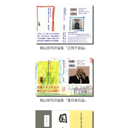
鶴山裕司評論集『正岡子規論』
鶴山裕司評論集『夏目漱石論』