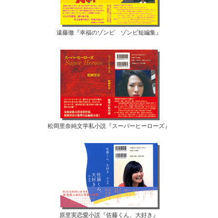
遠藤徹『幸福のゾンビ ゾンビ短編集』
松岡里奈純文学私小説『スーパーヒーローズ』
原里実恋愛小説『佐藤くん、大好き』