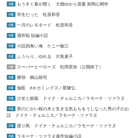
もうすぐ幕が開く 大畑ゆかり原案 寅間心閑作
小説
学生だった 松原和音
小説
一月のレモネード 松原和音
小説
酒井聡 短編小説
小説
小説四角い海 ケニー敏江
小説
ふうらり、ゆれる 片島麦子
小説
スーパーヒーローズ 松岡里奈（公開終了）
小説
横領 鶴山裕司
小説
伽藍 e.e.カミングズ／星隆弘
小説
少女と銀狐 ドイナ・チェルニカ／ラモーナ・ツァラヌ
小説
実のにがい桜の木と生きる気もちをうしなった男の子のお
小説
話 ドイナ・チェルニカ／ラモーナ・ツァラヌ
渡り鳥 ドイナ・チェルニカ／ラモーナ・ツァラヌ
小説
ラモーナ・ツァラヌ連作短編小説
小説