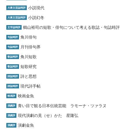
小説現代
大衆文芸誌時評
小説幻冬
大衆文芸誌時評
鶴山裕司の短歌・俳句について考える歌誌・句誌時評
文学誌時評
角川俳句
句誌時評
月刊俳句界
句誌時評
角川短歌
歌誌時評
短歌研究
歌誌時評
詩と思想
詩誌時評
現代詩手帖
詩誌時評
映画金魚
映画評
青い目で観る日本伝統芸能 ラモーナ・ツァラヌ
演劇評
現代演劇の見（せ）かた 星隆弘
演劇評
演劇金魚
演劇評