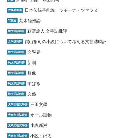
日本伝統芸能論 ラモーナ・ツァラヌ
古典芸能論
荒木経惟論
写真論
萩野篤人 文芸誌批評
純文学誌時評
鶴山裕司の小説について考える文芸誌時評
文学誌時評
文學界
純文学誌時評
新潮
純文学誌時評
群像
純文学誌時評
すばる
純文学誌時評
文藝
純文学誌時評
三田文學
大学文芸誌時評
オール讀物
大衆文芸誌時評
小説新潮
大衆文芸誌時評
小説すばる
大衆文芸誌時評