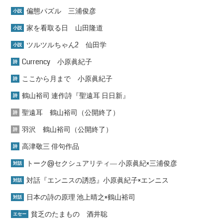
偏態パズル 三浦俊彦
小説
家を看取る日 山田隆道
小説
ツルツルちゃん2 仙田学
小説
Currency 小原眞紀子
詩
ここから月まで 小原眞紀子
詩
鶴山裕司 連作詩『聖遠耳 日日新』
詩
聖遠耳 鶴山裕司（公開終了）
詩
羽沢 鶴山裕司（公開終了）
詩
高津敬三 俳句作品
詩
トーク@セクシュアリティ― 小原眞紀×三浦俊彦
対話
対話『エンニスの誘惑』小原眞紀子×エンニス
対話
日本の詩の原理 池上晴之×鶴山裕司
対話
貧乏のたまもの 酒井聡
エセー