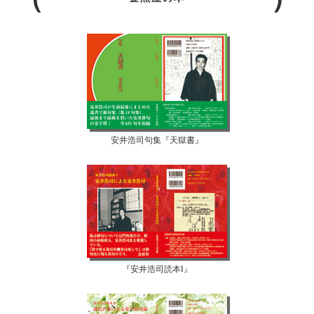
安井浩司句集『天獄書』
『安井浩司読本Ⅰ』