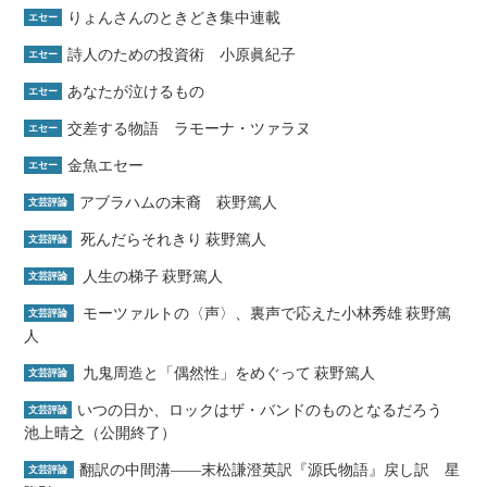
りょんさんのときどき集中連載
エセー
詩人のための投資術 小原眞紀子
エセー
あなたが泣けるもの
エセー
交差する物語 ラモーナ・ツァラヌ
エセー
金魚エセー
エセー
アブラハムの末裔 萩野篤人
文芸評論
死んだらそれきり 萩野篤人
文芸評論
人生の梯子 萩野篤人
文芸評論
モーツァルトの〈声〉、裏声で応えた小林秀雄 萩野篤
文芸評論
人
九鬼周造と「偶然性」をめぐって 萩野篤人
文芸評論
いつの日か、ロックはザ・バンドのものとなるだろう
文芸評論
池上晴之（公開終了）
翻訳の中間溝――末松謙澄英訳『源氏物語』戻し訳 星
文芸評論