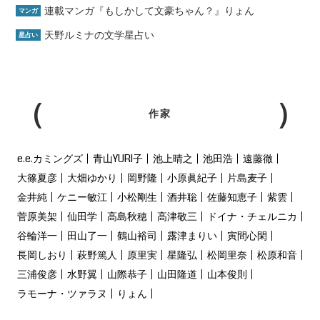
連載マンガ『もしかして文豪ちゃん？』りょん
マンガ
天野ルミナの文学星占い
星占い
作家
e.e.カミングズ
青山YURI子
池上晴之
池田浩
遠藤徹
大篠夏彦
大畑ゆかり
岡野隆
小原眞紀子
片島麦子
金井純
ケニー敏江
小松剛生
酒井聡
佐藤知恵子
紫雲
菅原美架
仙田学
高島秋穂
高津敬三
ドイナ・チェルニカ
谷輪洋一
田山了一
鶴山裕司
露津まりい
寅間心閑
長岡しおり
萩野篤人
原里実
星隆弘
松岡里奈
松原和音
三浦俊彦
水野翼
山際恭子
山田隆道
山本俊則
ラモーナ・ツァラヌ
りょん