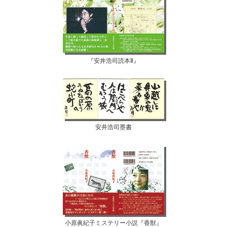
『安井浩司読本Ⅱ』
安井浩司墨書
小原眞紀子ミステリー小説『香獣』