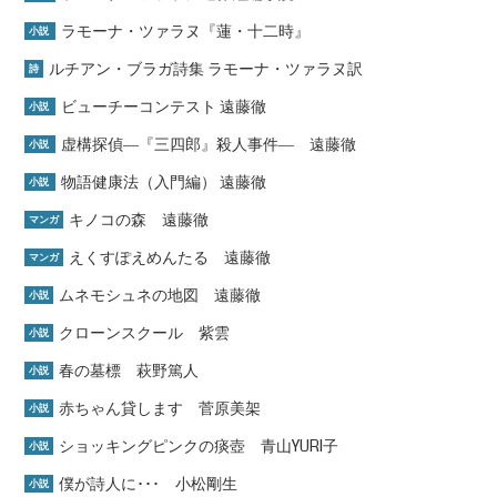
ラモーナ・ツァラヌ『蓮・十二時』
小説
ルチアン・ブラガ詩集 ラモーナ・ツァラヌ訳
詩
ビューチーコンテスト 遠藤徹
小説
虚構探偵―『三四郎』殺人事件― 遠藤徹
小説
物語健康法（入門編） 遠藤徹
小説
キノコの森 遠藤徹
マンガ
えくすぽえめんたる 遠藤徹
マンガ
ムネモシュネの地図 遠藤徹
小説
クローンスクール 紫雲
小説
春の墓標 萩野篤人
小説
赤ちゃん貸します 菅原美架
小説
ショッキングピンクの痰壺 青山YURI子
小説
僕が詩人に･･･ 小松剛生
小説