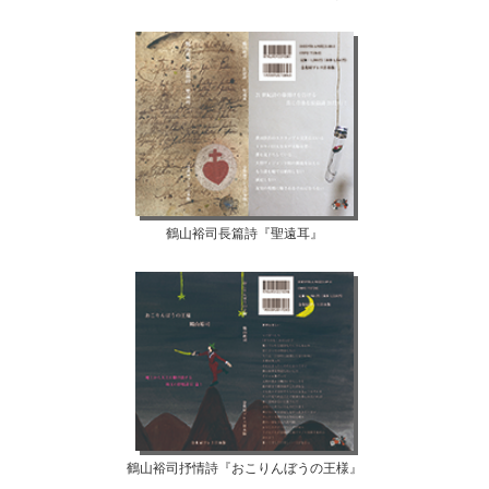
鶴山裕司長篇詩『聖遠耳』
鶴山裕司抒情詩『おこりんぼうの王様』