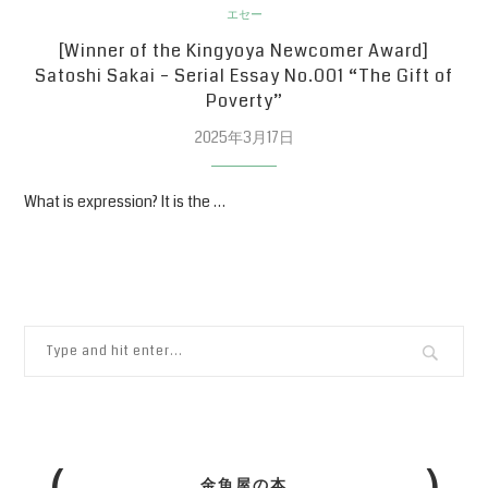
エセー
[Winner of the Kingyoya Newcomer Award]
Satoshi Sakai – Serial Essay No.001 “The Gift of
Poverty”
2025年3月17日
What is expression? It is the …
金魚屋の本