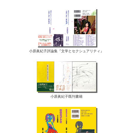
小原眞紀子評論集『文学とセクシュアリティ』
小原眞紀子既刊書籍