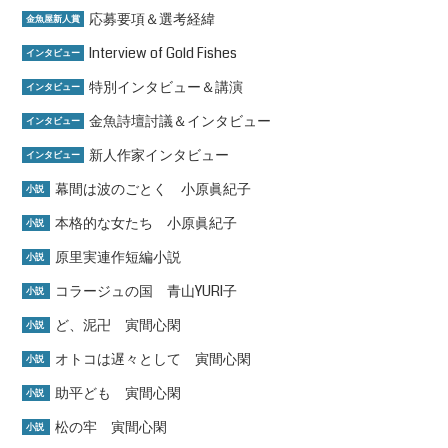
応募要項＆選考経緯
金魚屋新人賞
Interview of Gold Fishes
インタビュー
特別インタビュー＆講演
インタビュー
金魚詩壇討議＆インタビュー
インタビュー
新人作家インタビュー
インタビュー
幕間は波のごとく 小原眞紀子
小説
本格的な女たち 小原眞紀子
小説
原里実連作短編小説
小説
コラージュの国 青山YURI子
小説
ど、泥卍 寅間心閑
小説
オトコは遅々として 寅間心閑
小説
助平ども 寅間心閑
小説
松の牢 寅間心閑
小説