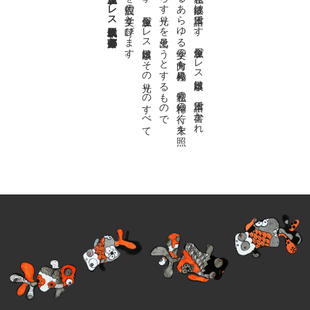
金魚屋プレス日本版代表 齋藤都
。
私達の
故郷は
日本語で
す
。
金魚屋プ
レ
ス
日本版は
、
日本語で
書か
れ
る
あ
ら
ゆ
る
文学の
方向を
見極め
、
私達の
精神の
行く
末を
照
ら
す
光り
を
見出そ
う
と
す
る
も
の
で
す
。
金魚屋プ
レ
ス
日本版は
そ
の
光り
の
す
べ
て
を
広義の
文学と
呼び
ま
す